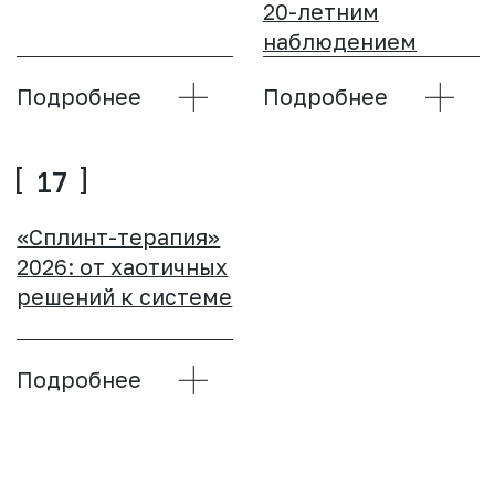
КУРСЫ
ВСЕГДА
РЕЗУЛЬТАТ
01
02
Квантовый скачок
Адаптация и
стоматологической
коммуникация для
клиники
детских врачей​
стоматологов
Подробнее
Подробнее
03
Фотография для
стоматологов
Подробнее