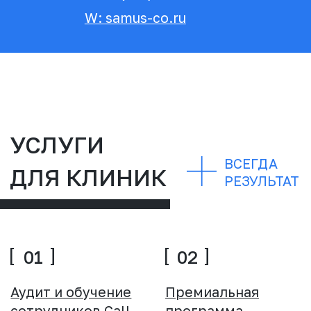
01
02
Аудит и обучение
Премиальная
сотрудников Сall-
программа
центра
развития клиник
Подробнее
Подробнее
03
04
Секреты
Обучение врачей
успешного
эффективной
детского врача
коммуникации с
стоматолога
пациентом
Подробнее
Подробнее
05
Аудит вашей клиники