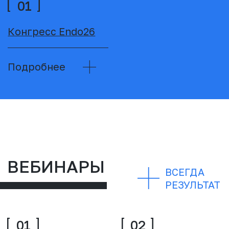
Подробнее
Подробнее
05
06
Тайны переписки
12 обязательных
5.0
вопросов на
первичной
консультации
стоматолога
Подробнее
Подробнее
07
08
Топ 5 ошибок врача
Отвратительно
стоматолога при
дерзкий вебинар.
работе с пациентом
Правда о сервисе
аллергиком
в медицине.
Честно и чётко