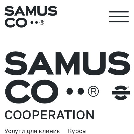
COOPERATION
Услуги для клиник
Курсы
Внедрение AmoCrm
Статьи
Конгрессы
Полезная литература
Вебинары
Команда проекта
Онлайн-обучение