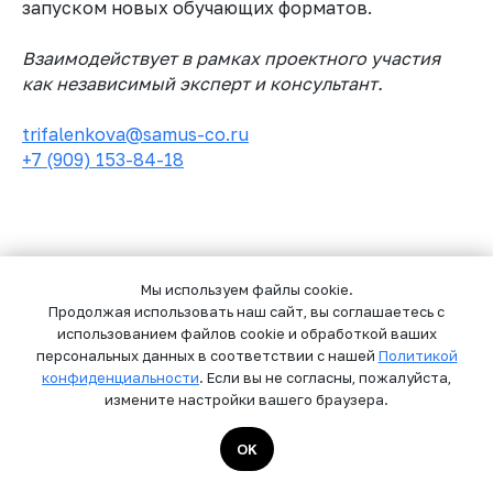
запуском новых обучающих форматов.
ВСЕ СПЕЦИАЛИСТЫ,
Взаимодействует в рамках проектного участия
ПРЕДСТАВЛЕННЫЕ НА САЙТЕ,
как независимый эксперт и консультант.
СОТРУДНИЧАЮТ С SAMUS-CO НА
ОСНОВАНИИ ПАРТНЕРСКИХ ИЛИ
trifalenkova@samus-co.ru
ПРОЕКТНЫХ СОГЛАШЕНИЙ. ОНИ
НЕ ЯВЛЯЮТСЯ ШТАТНЫМИ
+7 (909) 153-84-18
СОТРУДНИКАМИ КОМПАНИИ.
ПО ВОПРОСАМ
СОТРУДНИЧЕСТВА И УЧАСТИЯ В
ПРОГРАММАХ:
Мы используем файлы cookie.
TRIFALENKOVA@SAMUS-CO.R
U
Продолжая использовать наш сайт, вы соглашаетесь с
+7 (909) 153-84-18
использованием файлов cookie и обработкой ваших
персональных данных в соответствии с нашей
Политикой
конфиденциальности
. Если вы не согласны, пожалуйста,
измените настройки вашего браузера.
СИЛЬНАЯ КОМАНДА — ЭТО НЕ
ТОЛЬКО ЭКСПЕРТИЗА, НО И
OK
ЦЕННОСТИ.