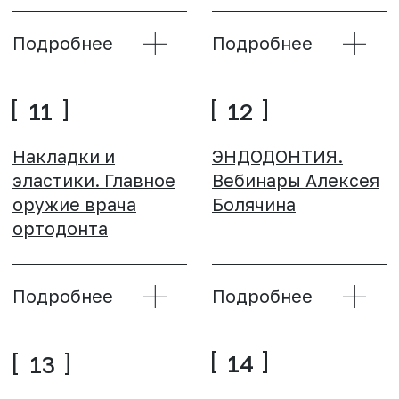
Первичная
Кейстеллинг по
консультация
Самусу
врача стоматолога
на 10 из 10!
Подробнее
Подробнее
03
04
Стратегия ведения
Вдруг зазвонил
эффективного
телефон
пародонтологического
лечения
Подробнее
Подробнее
05
06
Аллергические
Оказание