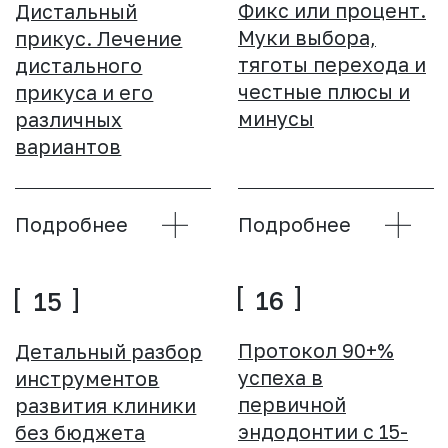
реакции в
экстренной
стоматологии
медицинской
помощи на
амбулаторном
приёме
Подробнее
Подробнее
07
Диагностика и
лечение
дентальной травмы
Подробнее