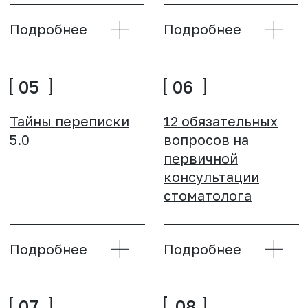
14
13
Фикс или процент.
Дистальный
Муки выбора,
прикус. Лечение
тяготы перехода и
дистального
честные плюсы и
прикуса и его
минусы
различных
вариантов
Подробнее
Подробнее
16
15
Протокол 90+%
Детальный разбор
успеха в
инструментов
первичной
развития клиники
эндодонтии с 15-
без бюджета
20-летним
наблюдением
Подробнее
Подробнее