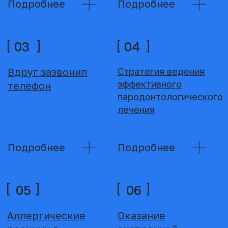
врачам важно
принимать
Евгений Самус -
признание и расти
Основные шаги в
вопреки синдрому
маркетинге
самозванца
Основные
Стили управления
принципы
клиникой: Почему
успешной работы
собственнику
с пациентами
нужен
управляющий,
который
Мотивация без
управляет, а не
выгорания
требует
управления
Понравились статьи?
— Подпишитесь на рассылку, и
получайте новые статьи
раньше всех