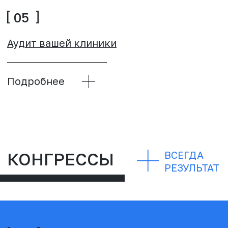
ВЕБИНАРЫ
ВСЕГДА
РЕЗУЛЬТАТ
01
02
Как стоматологу
А сколько будет
убить ЖКТ
стоить? Сколько
пациента?
ТОЧНО стоит?
Подробнее
Подробнее
03
04
Отзывы просто и
Особенности
без стеснения
реставрации зубов
фронтальной
группы у молодых
пациентов