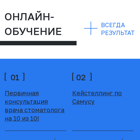
СТАТЬИ
ВСЕГДА
РЕЗУЛЬТАТ
Правда про
Ходить к врачу
продвижение в
страшно? Возможно
Инстаграм
ЧЕК-ЛИСТ:
Почему мы бежим
Слишком рано для
от себя:
рекламы
Психология
прокрастинации и
путь к лучшей
версии себя
Прости, а почему
на фото он был
больше?
Благодарность как
лекарство: Почему