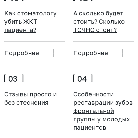
Подробнее
Подробнее
09
10
Аллергия в детской
Аллергия во
стоматологии
взрослой
стоматологии
Подробнее
Подробнее
11
12
Накладки и
ЭНДОДОНТИЯ.
эластики. Главное
Вебинары Алексея
оружие врача
Болячина
ортодонта
Подробнее
Подробнее