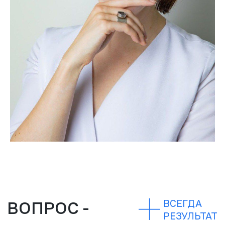
ВСЕГДА
РЕЗУЛЬТАТ
E: hi@samus-co.ru
W: samus-co.ru
P: +7 909 993-77-75
ЗАКАЗАТЬ ЗВОНОК
ИП САМУС Евгений Вадимович
196084, Россия, г. Санкт-Петербург, Киевская ул.,
д. 12, литера А, кв.8
Политика конфиденциальности
Пользовательское соглашение
Публичная оферта