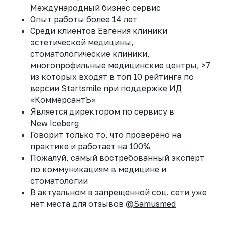
НОВОГО ПАЦИЕНТА
Международный бизнес сервис
Опыт работы более 14 лет
ПРИНЯТЬ УЧАСТИЕ
Среди клиентов Евгения клиники
эстетической медицины,
стоматологические клиники,
многопрофильные медицинские центры, >7
из которых входят в топ 10 рейтинга по
версии Startsmile при поддержке ИД
«КоммерсантЪ»
Является директором по сервису в
New Iceberg
ВСЕГДА
РЕЗУЛЬТАТ
Говорит только то, что проверено на
практике и работает на 100%
E: hi@samus-co.ru
Пожалуй, самый востребованный эксперт
W: samus-co.ru
по коммуникациям в медицине и
P: +7 909 993-77-75
стоматологии
В актуальном в запрещенной соц. сети уже
нет места для отзывов
@Samusmed
ЗАКАЗАТЬ ЗВОНОК