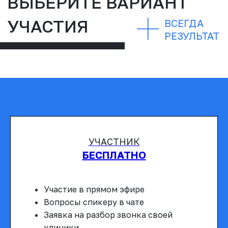
ОСТАВЬТЕ СВОИ КОНТАКТЫ —
И, ВОЗМОЖНО, ИМЕННО В ВАШУ
КЛИНИКУ ПОЗВОНИТ ЕВГЕНИЙ
САМУС
Выбор номеров для звонка будет
происходить в случайном порядке, в
прямом эфире, прямо во время
вебинара
УЧАСТНИК
БЕСПЛАТНО
СПИКЕР
ВСЕГДА
Участие в прямом эфире
РЕЗУЛЬТАТ
ВЕБИНАРА
Вопросы спикеру в чате
Заявка на разбор звонка своей
клиники