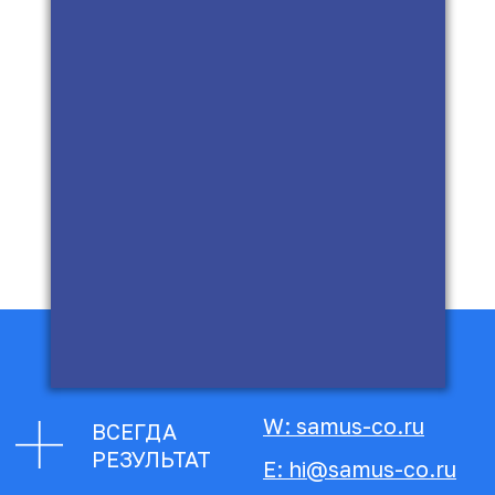
W: samus-co.ru
ВСЕГДА
РЕЗУЛЬТАТ
E: hi@samus-co.ru
P: +7 909 993-77-75
ЧТО БУДЕТ
ПРОИСХОДИТЬ?
Я лично позвоню в вашу
клинику
Реальный звонок — реальная
реакция администратора —
и
сразу в прямом эфире разбор,
что с этим не так (или
идеально)
Живой разнос или живые
аплодисменты