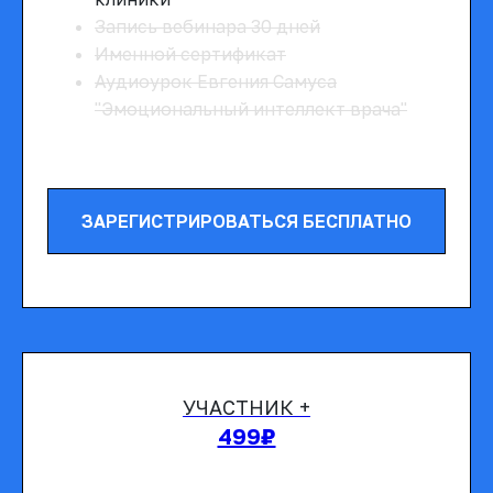
Запись вебинара 30 дней
Именной сертификат
Аудиоурок Евгения Самуса
"Эмоциональный интеллект врача"
ЗАРЕГИСТРИРОВАТЬСЯ БЕСПЛАТНО
УЧАСТНИК +
499₽