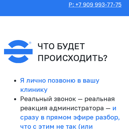
ДЛЯ КОГО ЭТОТ
ВСЕГДА
ВЕБИНАР:
РЕЗУЛЬТАТ
01
02
Руководители
Управляющие,
клиник, которые не
которые хотят
понимают, почему
улучшить работу
пациенты
администраторов
пропадают
03
04
Старшие
И даже сами
администраторы,
администраторы, у
мечтающие
которых есть