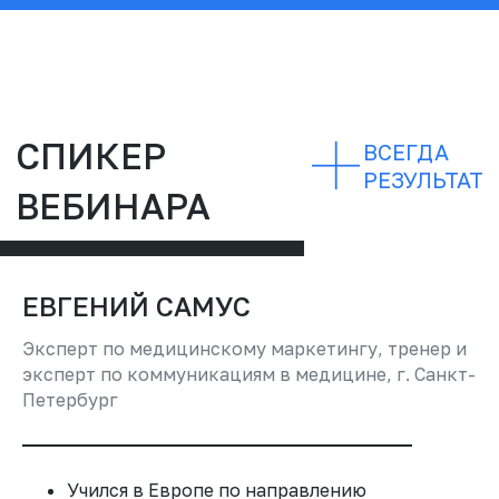
КАЖДЫЙ ДЕНЬ ВАШИ
АДМИНИСТРАТОРЫ ОТВЕЧАЮТ НА
ЗВОНКИ
ЕВГЕНИЙ САМУС
ВЫ ЗНАЕТЕ, КАК
Эксперт по медицинскому маркетингу, тренер и
ИМЕННО?
эксперт по коммуникациям в медицине, г. Санкт-
Петербург
ОДИН ВЕБИНАР МОЖЕТ
ИЗМЕНИТЬ ТО, КАК ВАША
КЛИНИКА ЗВУЧИТ ДЛЯ КАЖДОГО
Учился в Европе по направлению