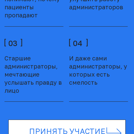
именно “ломает”
ошибок и примеры,
запись по телефону
как правильно
03
04
Честный фидбек
Возможность
по вашему
сделать звонки
администратору
сильной стороной
вашей клиники
ВЫБЕРИТЕ ВАРИАНТ
УЧАСТИЯ
ВСЕГДА
РЕЗУЛЬТАТ