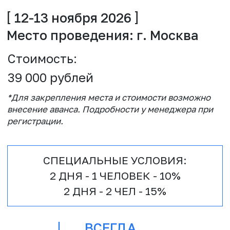
ВСЕГДА
РЕЗУЛЬТАТ
E: hi@samus-co.ru
W: samus-co.ru
P: +7 909 993-77-75
ЗАКАЗАТЬ ЗВОНОК
ИП САМУС Евгений Вадимович