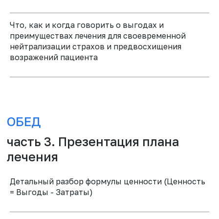
03
04
Что, как и когда говорить о выгодах и
Примеры доказано
Интерактивные
преимуществах лечения для своевременной
эффективных
разборы звонков в
нейтрализации страхов и предвосхищения
коммуникативных
клиники участников
возражений пациента
инструментов и
практик
05
Шаблоны скриптов
и речевых
шаблонов
Детальный разбор формулы ценности (Ценность
ПРИНЯТЬ УЧАСТИЕ
= Выгоды - Затраты)