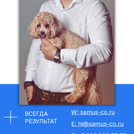
W: samus-co.ru
ВСЕГДА
РЕЗУЛЬТАТ
E: hi@samus-co.ru
P: +7 909 993-77-75
ДЕЛАТЬ ОДНО И ТО ЖЕ И
НАДЕЯТЬСЯ, ЧТО РЕЗУЛЬТАТ
БУДЕТ ЛУЧШЕ?
ИСПОЛЬЗОВАТЬ
ПРОВЕРЕННЫЕ
ИНСТРУМЕНТЫ И
ТЕХНИКИ И РАСТИ ВВЕРХ
ВСЕГДА
РЕЗУЛЬТАТ