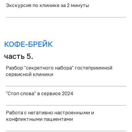
Экскурсия по клинике за 2 минуты
руководителей и владельцев
клиник "Первичная
консультация, презентация плана
лечения, работа с возражениями,
первое лечение"
РАСПИСАНИЕ:
часть 1. Подготовка к первичной
консультации
Разбор "секретного набора" гостеприимной
сервисной клиники
"Стоп слова" в сервисе 2024
Работа с негативно настроенными и
конфликтными пациентами