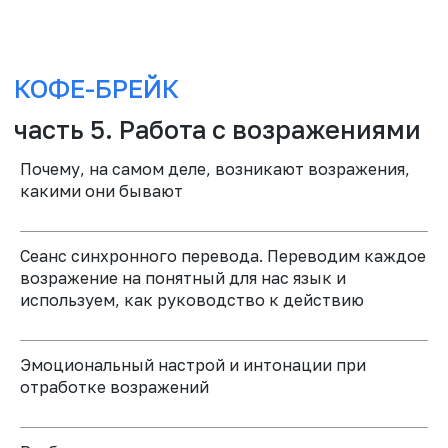
Почему, на самом деле, возникают возражения,
какими они бывают
ДАТА И
СТОИМОСТЬ
Сеанс синхронного перевода. Переводим каждое
возражение на понятный для нас язык и
12-13 ноября 2026
используем, как руководство к действию
Место проведения: г. Москва
Стоимость:
39 000 рублей
Эмоциональный настрой и интонации при
отработке возражений
*Для закрепления места и стоимости возможно
внесение аванса. Подробности у менеджера при
регистрации.