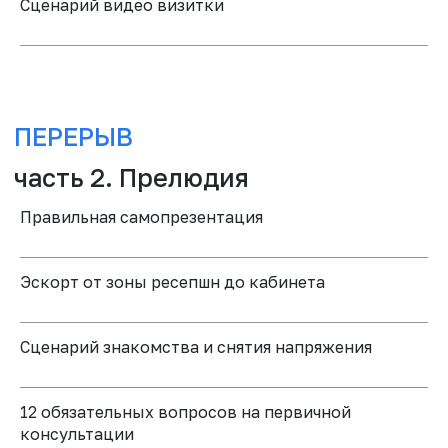
Сценарий видео визитки
ЧТО ПОЛУЧАТ
ВСЕГДА
УЧАСТНИКИ?
РЕЗУЛЬТАТ
Правильная самопрезентация
01
02
Эскорт от зоны ресепшн до кабинета
Детальный
План действий для
интерактивный
роста конверсий
разбор пути
клиники, зависящие
Сценарий знакомства и снятия напряжения
пациента от
от "не медицинского
первого обращения
персонала"
до выхода с
12 обязательных вопросов на первичной
первичного приема
консультации