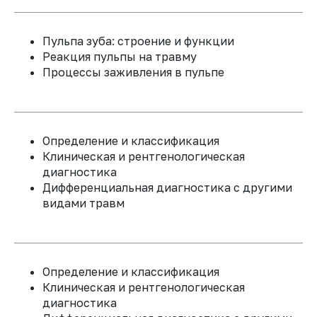
05
Пульпа зуба: строение и функции
Реакция пульпы на травму
Сформируете
Процессы заживления в пульпе
алгоритм
долгосрочного
наблюдения
для
своевременного
выявления и
Определение и классификация
лечения возможных
осложнений
Клиническая и рентгенологическая
диагностика
Дифференциальная диагностика с другими
видами травм
Долгосрочное
Определение и классификация
прогнозирование и
Клиническая и рентгенологическая
динамическое наблюдение
диагностика