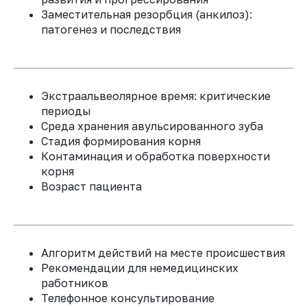
Заместительная резорбция (анкилоз):
патогенез и последствия
:
35
ВСЕГДА
СПИКЕР КУРСА
РЕЗУЛЬТАТ
секунд
Экстраальвеолярное время: критические
периоды
Среда хранения авульсированного зуба
Стадия формирования корня
Контаминация и обработка поверхности
корня
Возраст пациента
Алгоритм действий на месте происшествия
Рекомендации для немедицинских
работников
Телефонное консультирование