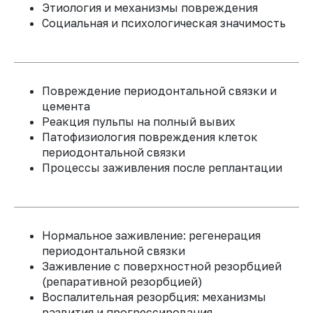
Этиология и механизмы повреждения
Именной сертификат
Социальная и психологическая значимость
Офис курс Тишкиной Ольги
Сергеевны в Центре
Детальной Травматологии
NEW ICEBERG
279 000 ₽
Повреждение периодонтальной связки и
400 000 ₽
цемента
Реакция пульпы на полный вывих
Патофизиология повреждения клеток
ПРИ ОПЛАТЕ VIP ТАРИФА ДО 1 АВГУСТА
ДОСТУП КО ВСЕМ УЧЕБНЫМ МАТЕРИАЛАМ
периодонтальной связки
ПРЕДОСТАВЛЯЕТСЯ БЕССРОЧНО
Процессы заживления после реплантации
КУПИТЬ
Нормальное заживление: регенерация
периодонтальной связки
Заживление с поверхностной резорбцией
(репаративной резорбцией)
Воспалительная резорбция: механизмы
развития и прогрессирования