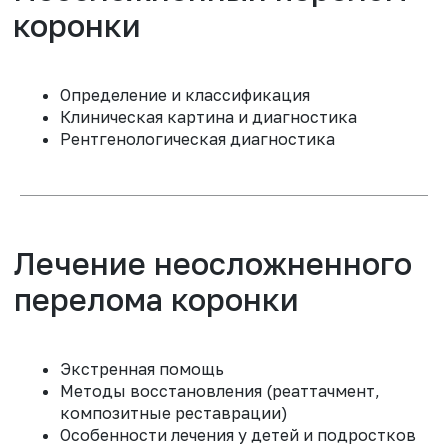
УВЕРЕННО ДИАГНОСТИРОВАТЬ И
ЛЕЧИТЬ НЕОСЛОЖНЕННЫЕ
ПЕРЕЛОМЫ КОРОНКИ - САМЫЙ
Определение и классификация
РАСПРОСТРАНЕННЫЙ ВИД ТРАВМ
Клиническая картина и диагностика
ЗУБОВ
Рентгенологическая диагностика
ПРИНЯТЬ УЧАСТИЕ
ПЕРЕЛОМЫ КОРОНКИ СОСТАВЛЯЮТ
Экстренная помощь
ДО 30% ВСЕХ ТРАВМАТИЧЕСКИХ
Методы восстановления (реаттачмент,
ПОВРЕЖДЕНИЙ ЗУБОВ, И КАЖДЫЙ
композитные реставрации)
СТОМАТОЛОГ БУДЕТ СТАЛКИВАТЬСЯ С
Особенности лечения у детей и подростков
НИМИ РЕГУЛЯРНО. НА НАШЕМ