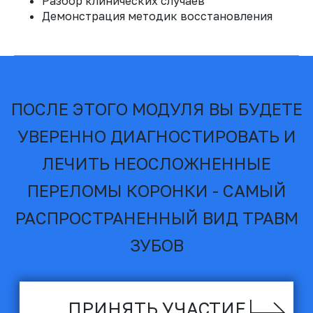
Разбор клинических случаев
методиками
предупреждать
восстановления
-
осложнения,
в
Демонстрация методик восстановления
от реаттачмента
первую очередь -
фрагмента до
некроз пульпы
создания
эстетичных
композитных
реставраций
05
Составите четкий
план
динамического
наблюдения
для
своевременного
выявления
возможных
осложнений