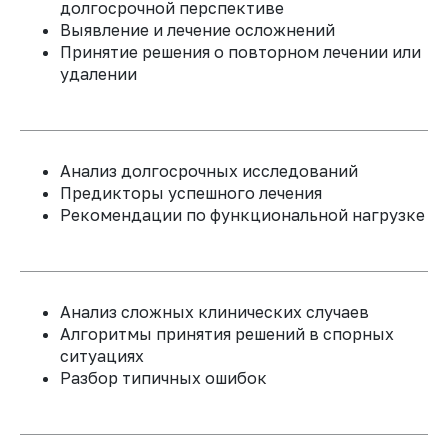
долгосрочной перспективе
Выявление и лечение осложнений
Принятие решения о повторном лечении или
удалении
Долгосрочное наблюдение
и прогноз
Анализ долгосрочных исследований
Предикторы успешного лечения
Рекомендации по функциональной нагрузке
Практическая часть
Анализ сложных клинических случаев
Алгоритмы принятия решений в спорных
ситуациях
Разбор типичных ошибок
ПРИНЯТЬ УЧАСТИЕ
ПОЛУЧЕННЫЕ ЗНАНИЯ И НАВЫКИ
ПОЗВОЛЯТ ВАМ МАКСИМАЛЬНО
ПОЛНЫЙ ВЫВИХ ЗУБА (АВУЛЬСИЯ)
ПРЕДСТАВЛЯЕТ СОБОЙ ОДНУ ИЗ