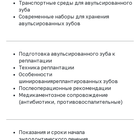
Транспортные среды для авульсированного
зуба
Современные наборы для хранения
авульсированных зубов
Подготовка авульсированного зуба к
реплантации
Техника реплантации
Особенности
шинированияреплантированных зубов
Послеоперационные рекомендации
Медикаментозное сопровождение
ВСЕГДА
(антибиотики, противовоспалительные)
РЕЗУЛЬТАТ
E: hi@samus-co.ru
W: samus-co.ru
P: +7 909 993-77-75
Показания и сроки начала
эндодонтического лечения