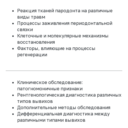
2 месяца
Реакция тканей пародонта на различные
Именной сертификат
03
04
виды травм
1 модуль 28 000 ₽
Процессы заживления периодонтальной
Овладеете
Разработаете
связки
техникой
долгосрочные
При оплате полного курса из 6
атравматичной
стратегии
модулей
168 000
105 000 ₽
Клеточные и молекулярные механизмы
реплантации
и
восстановления
восстановления
ПРИ ОПЛАТЕ ПОЛНОГО КУРСА ДО 1
оптимальными
при
Факторы, влияющие на процессы
АВГУСТА ДОСТУП КО ВСЕМ УЧЕБНЫМ
методами
неблагоприятном
регенерации
МАТЕРИАЛАМ ПРЕДОСТАВЛЯЕТСЯ НА 6
шинирования
прогнозе или
МЕСЯЦЕВ
потере
реплантированного
зуба
КУПИТЬ ЗА ПОЛНУЮ СТОМОСТЬ
Клиническое обследование:
05
патогномоничные признаки
Научитесь
Рентгенологическая диагностика различных
КУПИТЬ ПОМОДУЛЬНО
диагностировать и
типов вывихов
лечить различные типы
Дополнительные методы обследования
резорбции
корня —
Дифференциальная диагностика между
основного осложнения
различными типами вывихов
после реплантации