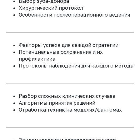
Выбор зуба-донора
Прогнозирование
Хирургический протокол
05
Особенности послеоперационного ведения
результатов лечения
Разработаете
персонализирован-
ные протоколы
наблюдения
для
Факторы успеха для каждой стратегии
различных типов
Потенциальные осложнения и их
переломов корня
профилактика
Протоколы наблюдения для каждого метода
Реабилитация пациентов с
повреждениями пародонта
Разбор сложных клинических случаев
Практическая часть
Алгоритмы принятия решений
Отработка техник на моделях/фантомах