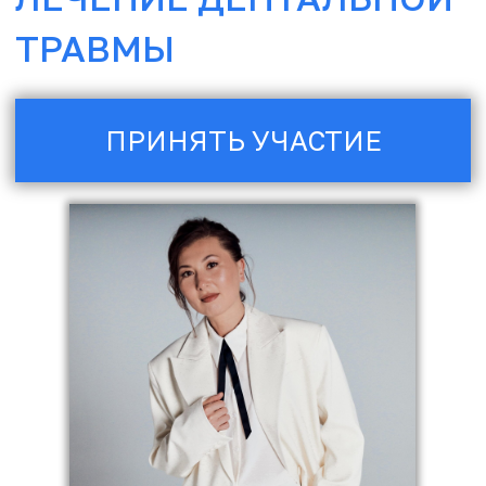
ВСЕГДА
W: samus-co.ru
РЕЗУЛЬТАТ
E: hi@samus-co.ru
P: +7 909 993-77-75