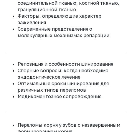
соединительной тканью, костной тканью,
прогноз при авульсии
грануляционной тканью
ПРИНЯТЬ УЧАСТИЕ
Факторы, определяющие характер
03
04
заживления
Современные представления о
Сформируете
Научитесь выбирать
молекулярных механизмах репарации
четкий алгоритм
оптимальный метод
клинической и
шинирования
и
Неотложная помощь и
рентгенологичес-
определять его
протоколы первых
кой диагностики
продолжительность
действий
для каждого типа
в зависимости от
Репозиция и особенности шинирования
вывиха
типа травмы
Спорные вопросы: когда необходимо
эндодонтическое лечение
Оптимальные сроки шинирования для
05
06
различных типов переломов
Медикаментозное сопровождение
Клинические протоколы
Сможете уверенно
Разработаете
прогнозировать
индивидуализи-
реплантации
возможные
рованные протоколы
осложнения
и
наблюдения
для
своевременно их
различных
Переломы корня у зубов с незавершенным
предупреждать
клинических
формированием корня
ситуаций