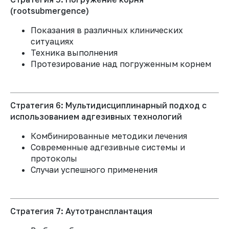
повреждений пародонта
оптимальные
лечения,
(rootsubmergence)
рентгенологичес-
основанными на
кие проекции и
современных
Показания в различных клинических
ПРИНЯТЬ УЧАСТИЕ
КЛКТ
научных данных
ситуациях
Техника выполнения
Протезирование над погруженным корнем
03
04
Диагностика повреждений
Получите четкие
Сможете
пародонта
критерии для
прогнозировать тип
Стратегия 6: Мультидисциплинарный подход с
принятия решений
заживления
использованием адгезивных технологий
в спорных
перелома и
клинических
оценивать
Комбинированные методики лечения
ситуациях: когда
долгосрочный
Современные адгезивные системы и
проводить
прогноз
протоколы
эндодонтическое
Общие принципы лечения
Случаи успешного применения
лечение, как долго
повреждений пародонта
шинировать, когда
возможно
ортодонтическое
лечение
Стратегия 7: Аутотрансплантация