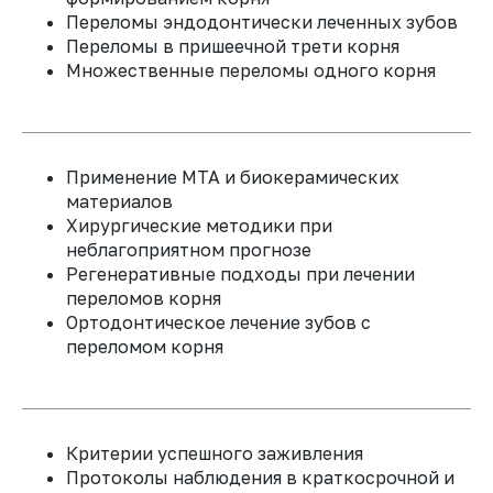
Переломы эндодонтически леченных зубов
Переломы в пришеечной трети корня
Эндодонтическое лечение
Множественные переломы одного корня
реплантированных зубов
Применение МТА и биокерамических
материалов
Хирургические методики при
неблагоприятном прогнозе
Осложнения после
Регенеративные подходы при лечении
реплантации и их лечение
переломов корня
Ортодонтическое лечение зубов с
переломом корня
Альтернативные методы
лечения при
Критерии успешного заживления
неблагоприятном прогнозе
Протоколы наблюдения в краткосрочной и