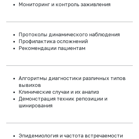
Мониторинг и контроль заживления
КУПИТЬ ЗА ПОЛНУЮ СТОМОСТЬ
Протоколы динамического наблюдения
КУПИТЬ ПОМОДУЛЬНО
Профилактика осложнений
Рекомендации пациентам
Алгоритмы диагностики различных типов
вывихов
VIP
Клинические случаи и их анализ
Демонстрация техник репозиции и
Доступ к учебным материалам
шинирования
6 месяцев
Обратная связь от спикера
курса по домашнем заданиям
Закрытый телеграмм чат
Эпидемиология и частота встречаемости
участников курса