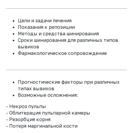
ПРОФИ
Цели и задачи лечения
Показания к репозиции
Методы и средства шинирования
Доступ к учебным материалам
Сроки шинирования для различных типов
6 месяцев
вывихов
Именной сертификат
Фармакологическое сопровождение
Обратная связь от спикера
курса по домашнем заданиям
Закрытый телеграмм чат
участников курса
Прогностические факторы при различных
1 модуль 33 000 ₽
типах вывихов
Возможные осложнения:
При оплате полного курса из 6
модулей
198 000
128 000 ₽
- Некроз пульпы
- Облитерация пульпарной камеры
ПРИ ОПЛАТЕ ПОЛНОГО КУРСА ДО 1 АВГУСТА
- Резорбция корня
ДОСТУП КО ВСЕМ УЧЕБНЫМ МАТЕРИАЛАМ
- Потеря маргинальной кости
ПРЕДОСТАВЛЯЕТСЯ НА 1 ГОД