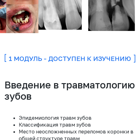
Неосложненный перелом
коронки
Лечение неосложненного
перелома коронки
Эпидемиология травм зубов
Классификация травм зубов
Место неосложненных переломов коронки в
общей структуре травм