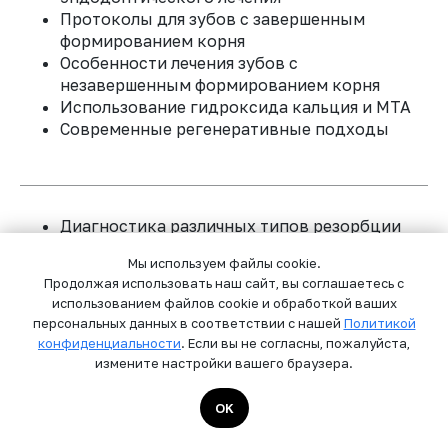
Протоколы для зубов с завершенным
ЗАКАЗАТЬ ЗВОНОК
формированием корня
Особенности лечения зубов с
незавершенным формированием корня
ИП САМУС Евгений Вадимович
Использование гидроксида кальция и МТА
196084, Россия, г. Санкт-Петербург, Киевская ул.,
Современные регенеративные подходы
д. 12, литера А, кв.8
Политика конфиденциальности
Пользовательское соглашение
Диагностика различных типов резорбции
Публичная оферта
Лечение воспалительной резорбции
Мы используем файлы cookie.
Тактика при заместительной резорбции
Продолжая использовать наш сайт, вы соглашаетесь с
Инфрапозиция у растущих пациентов
использованием файлов cookie и обработкой ваших
Декоронация: показания и техника
персональных данных в соответствии с нашей
Политикой
конфиденциальности
. Если вы не согласны, пожалуйста,
измените настройки вашего браузера.
OK
Ортодонтическое закрытие пространства
Аутотрансплантация