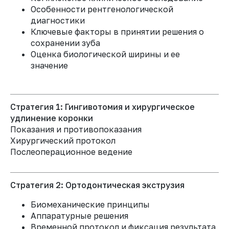
Современные методы
05
Особенности рентгенологической
лечения и инновационные
диагностики
подходы
Разработаете
Ключевые факторы в принятии решения о
индивидуализиро-
сохранении зуба
ванные мульти-
Оценка биологической ширины и ее
дисциплинарные
значение
планы лечения
для
наиболее сложных
случаев
Динамическое наблюдение
и оценка результатов
Стратегия 1: Гингивотомия и хирургическое
удлинение коронки
Показания и противопоказания
Хирургический протокол
Послеоперационное ведение
Долгосрочный прогноз и
выживаемость зубов с
Стратегия 2: Ортодонтическая экструзия
переломом корня
Биомеханические принципы
Аппаратурные решения
Практическая часть
Временной протокол и фиксация результата