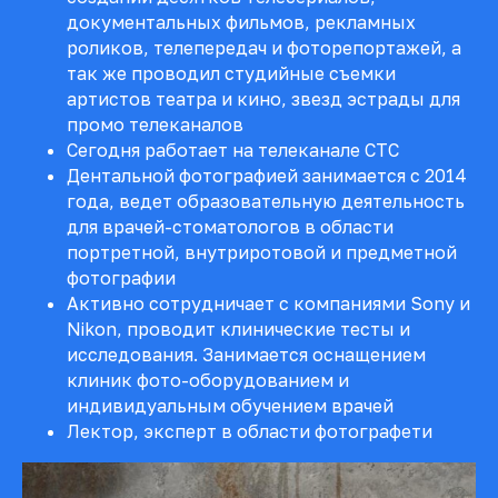
ВЫ МОЖЕТЕ ЗАРАНЕЕ ЗАКРЕПИТЬ
документальных фильмов, рекламных
ЗА СОБОЙ МЕСТО НА КУРСЕ
роликов, телепередач и фоторепортажей, а
Для участников предусмотрена
так же проводил студийные съемки
возможность забронировать участие
артистов театра и кино, звезд эстрады для
авансом. Подробности бронирования
промо телеканалов
и условия оплаты можно уточнить у
Сегодня работает на телеканале СТС
менеджера во время регистрации.
Дентальной фотографией занимается с 2014
года, ведет образовательную деятельность
для врачей-стоматологов в области
ЗАБРОНИРОВАТЬ МЕСТО
портретной, внутриротовой и предметной
фотографии
После заполнения короткой формы,
Активно сотрудничает с компаниями Sony и
менеджер напишет вам в мессенджер,
ответит на вопросы и поможет оформить
Nikon, проводит клинические тесты и
участие.
исследования. Занимается оснащением
клиник фото-оборудованием и
КОЛИЧЕСТВО МЕСТ ОГРАНИЧЕНО!
индивидуальным обучением врачей
Курс проходит в формате
Лектор, эксперт в области фотографети
практической работы, поэтому группа
намеренно небольшая. Следующий
курс по дентальной фотографии