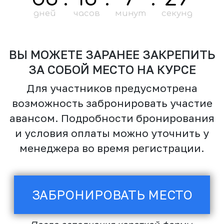
РЕЗУЛЬТАТ
E: hi@samus-co.ru
W: samus-co.ru
P: +7 909 993-77-75
ЗАКАЗАТЬ ЗВОНОК
ИП САМУС Евгений Вадимович
196084, Россия, г. Санкт-Петербург, Киевская ул.,
д. 12, литера А, кв.8
Политика конфиденциальности
Пользовательское соглашение
Публичная оферта