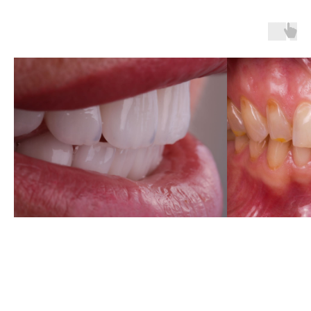
ВСЕГДА
РЕЗУЛЬТАТ
ДАТА • МЕСТО •
СТОИМОСТЬ
УЧАСТИЯ
24 октября 2026
Однодневный интенсивный курс
Практическая работа с оборудованием,
разбор реальных клинических
фотографий и пошаговые алгоритмы
создания качественных дентальных
снимков.
Санкт-Петербург