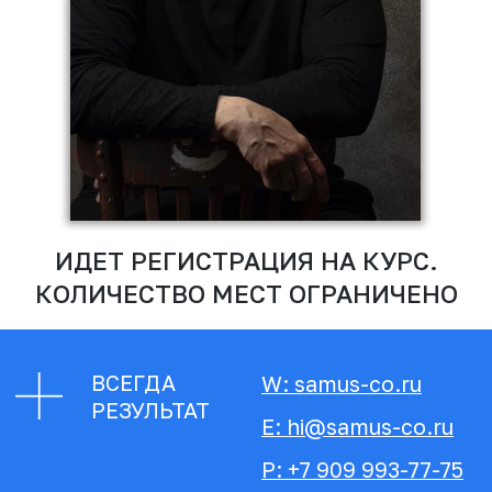
РЕЗУЛЬТАТ
E: hi@samus-co.ru
P: +7 909 993-77-75
-У ТЕБЯ КРУТЫЕ КЕЙСЫ?
-А ИХ КТО-ТО ВИДЕЛ?
-ТВОИ ПАЦИЕНТЫ ДОВОЛЬНЫ?
-А ИХ КТО-ТО ВИДЕЛ?
Это практический курс для
стоматологов и зубных техников.
Он включает полный спектр